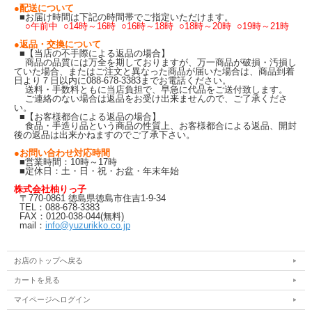
●配送について
■お届け時間は下記の時間帯でご指定いただけます。
○午前中 ○14時～16時 ○16時～18時 ○18時～20時 ○19時～21時
●返品・交換について
■【当店の不手際による返品の場合】
商品の品質には万全を期しておりますが、万一商品が破損・汚損し
ていた場合、またはご注文と異なった商品が届いた場合は、商品到着
日より７日以内に088-678-3383までお電話ください。
送料・手数料ともに当店負担で、早急に代品をご送付致します。
ご連絡のない場合は返品をお受け出来ませんので、ご了承くださ
い。
■【お客様都合による返品の場合】
食品・手造り品という商品の性質上、お客様都合による返品、開封
後の返品は出来かねますのでご了承下さい。
●お問い合わせ対応時間
■営業時間：10時～17時
■定休日：土・日・祝・お盆・年末年始
株式会社柚りっ子
〒770-0861 徳島県徳島市住吉1-9-34
TEL：088-678-3383
FAX：0120-038-044(無料)
mail：
info@yuzurikko.co.jp
お店のトップへ戻る
カートを見る
マイページへログイン