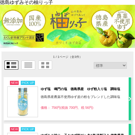
徳島ゆずみその柚りっ子
1 / 1ページ
（全3件）
NEW
PICK UP
ゆず塩 鳴門の塩 徳島県産 ゆず粉入り塩 調味塩
徳島県産農薬不使用ゆず皮の粉をブレンドした調味塩
価格： 756円(税抜 700円、税 56円)
NEW
PICK UP