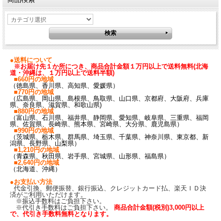
●送料について
※お届け先１か所につき、商品合計金額１万円以上で送料無料(北海
道・沖縄は、１万円以上で送料半額)
■660円の地域
（徳島県、香川県、高知県、愛媛県）
■770円の地域
（広島県、岡山県、島根県、鳥取県、山口県、京都府、大阪府、兵庫
県、奈良県、滋賀県、和歌山県)
■880円の地域
（富山県、石川県、福井県、静岡県、愛知県、岐阜県、三重県、福岡
県、佐賀県、長崎県、熊本県、宮崎県、大分県、鹿児島県）
■990円の地域
（茨城県、栃木県、群馬県、埼玉県、千葉県、神奈川県、東京都、新
潟県、長野県、山梨県）
■1,210円の地域
（青森県、秋田県、岩手県、宮城県、山形県、福島県）
■2,640円の地域
（北海道、沖縄）
●お支払い方法
代金引換、郵便振替、銀行振込、クレジットカード払、楽天ＩＤ決
済がご利用いただけます。
※振込手数料はご負担下さい。
※代引き手数料はご負担下さい。
商品合計金額(税別)3,000円以上
で、代引き手数料無料となります。