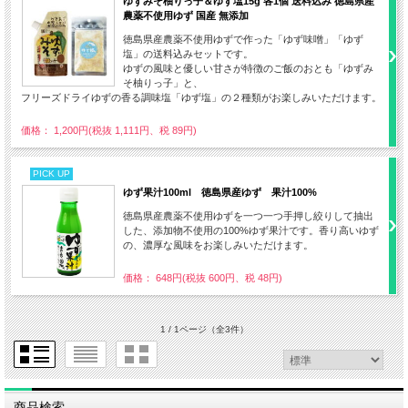
ゆずみそ柚りっ子＆ゆず塩15g 各1個 送料込み 徳島県産
農薬不使用ゆず 国産 無添加
徳島県産農薬不使用ゆずで作った「ゆず味噌」「ゆず
塩」の送料込みセットです。
ゆずの風味と優しい甘さが特徴のご飯のおとも「ゆずみ
そ柚りっ子」と、
フリーズドライゆずの香る調味塩「ゆず塩」の２種類がお楽しみいただけます。
価格： 1,200円(税抜 1,111円、税 89円)
PICK UP
ゆず果汁100ml 徳島県産ゆず 果汁100%
徳島県産農薬不使用ゆずを一つ一つ手押し絞りして抽出
した、添加物不使用の100%ゆず果汁です。香り高いゆず
の、濃厚な風味をお楽しみいただけます。
価格： 648円(税抜 600円、税 48円)
1 / 1ページ
（全3件）
商品検索