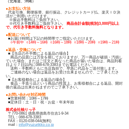
（北海道、沖縄）
●お支払い方法
代金引換、郵便振替、銀行振込、クレジットカード払、楽天ＩＤ決
済がご利用いただけます。
※振込手数料はご負担下さい。
※代引き手数料はご負担下さい。
商品合計金額(税別)3,000円以上
で、代引き手数料無料となります。
●配送について
■お届け時間は下記の時間帯でご指定いただけます。
○午前中 ○14時～16時 ○16時～18時 ○18時～20時 ○19時～21時
●返品・交換について
■【当店の不手際による返品の場合】
商品の品質には万全を期しておりますが、万一商品が破損・汚損し
ていた場合、またはご注文と異なった商品が届いた場合は、商品到着
日より７日以内に088-678-3383までお電話ください。
送料・手数料ともに当店負担で、早急に代品をご送付致します。
ご連絡のない場合は返品をお受け出来ませんので、ご了承くださ
い。
■【お客様都合による返品の場合】
食品・手造り品という商品の性質上、お客様都合による返品、開封
後の返品は出来かねますのでご了承下さい。
●お問い合わせ対応時間
■営業時間：10時～17時
■定休日：土・日・祝・お盆・年末年始
株式会社柚りっ子
〒770-0861 徳島県徳島市住吉1-9-34
TEL：088-678-3383
FAX：0120-038-044(無料)
mail：
info@yuzurikko.co.jp