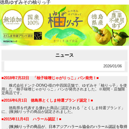
徳島ゆずみその柚りっ子
ニュース
2026/01/06
■2018年7月22日 「柚子味噌じゃがりっこ」パン発売！■
株式会社ドンク-DONQ-様の中四国店舗で、ゆずみそ「柚りっ子」を使
用した「柚子味噌じゃがりっこ」パンが発売されました。※期間・店舗限
定商品です。
■2016年6月1日 徳島県とくしま特選ブランド認定！■
徳島県を代表する優れた商品に認定される「とくしま特選ブランド」
に、(株)柚りっ子の商品が認定されました。
■2015年11月4日 ハラール認証！■
(株)柚りっ子の商品が、日本アジアハラール協会のハラール認証を取得