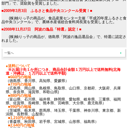
部門」で、奨励賞を受賞しました。
■2009年3月3日 ふるさと食品中央コンクール受賞！■
(株)柚りっ子の商品が、食品産業センター主催「平成20年度ふるさと食
品中央コンクール」で、農林水産省総合食料局長賞を受賞しました。
■2008年11月27日 阿波の逸品「特選」認定！■
(株)柚りっ子の商品が、徳島県「阿波の逸品選品会」で、特選に認定さ
れました。
一覧へ
●送料について
※お届け先１か所につき、商品合計金額１万円以上で送料無料(北海
道・沖縄は、１万円以上で送料半額)
■660円の地域
（徳島県、香川県、高知県、愛媛県）
■770円の地域
（広島県、岡山県、島根県、鳥取県、山口県、京都府、大阪府、兵庫
県、奈良県、滋賀県、和歌山県)
■880円の地域
（富山県、石川県、福井県、静岡県、愛知県、岐阜県、三重県、福岡
県、佐賀県、長崎県、熊本県、宮崎県、大分県、鹿児島県）
■990円の地域
（茨城県、栃木県、群馬県、埼玉県、千葉県、神奈川県、東京都、新
潟県、長野県、山梨県）
■1,210円の地域
（青森県、秋田県、岩手県、宮城県、山形県、福島県）
■2,640円の地域