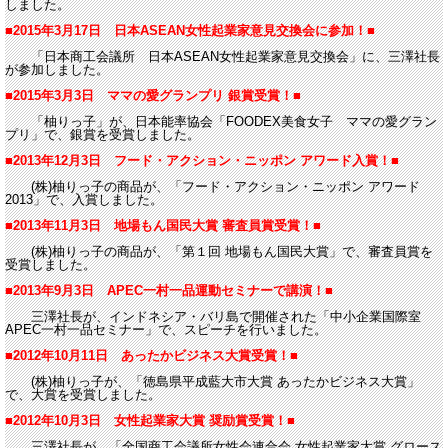
しました。
■2015年3月17日 日本ASEAN女性起業家意見交換会に参加！■
「日本商工会議所 日本ASEAN女性起業家意見交換会」に、三澤社長
が参加しました。
■2015年3月3日 ママの愛グランプリ 銀賞受賞！■
「柚りっ子」が、日本能率協会「FOODEX美食女子 ママの愛グラン
プリ」で、銀賞を受賞しました。
■2013年12月3日 フード・アクション・ニッポン アワード入賞！■
(株)柚りっ子の商品が、「フード・アクション・ニッポン アワード
2013」で、入賞しました。
■2013年11月3日 地場もん国民大賞 審査員賞受賞！■
(株)柚りっ子の商品が、「第１回 地場もん国民大賞」で、審査員賞を
受賞しました。
■2013年9月3日 APEC一村一品運動セミナーで講演！■
三澤社長が、インドネシア・バリ島で開催された「中小企業国際室
APEC一村一品セミナー」で、スピーチを行いました。
■2012年10月11日 あったかビジネス大賞受賞！■
(株)柚りっ子が、「徳島県平成藍大市大賞 あったかビジネス大賞」
で、大賞を受賞しました。
■2012年10月3日 女性起業家大賞 奨励賞受賞！■
三澤社長が、「全国商工会議所女性会連合会 女性起業家大賞 グロース