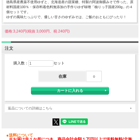
徳島県産農薬不使用ゆずと、北海道産の甜菜糖、特製の阿波御膳みそで作った、原
材料国産100％・保存料着色料無添加の手作りゆず味噌「柚りっ子国産200g」の４
個セットです。
ゆずの風味たっぷりで、優しい甘さのゆずみそは、ご飯のおともにぴったり！
価格:3,240円(税抜 3,000円、税 240円)
注文
購入数：
セット
在庫
○
返品についての詳細はこちら
●送料について
※お届け先１か所につき、商品合計金額１万円以上で送料無料(北海