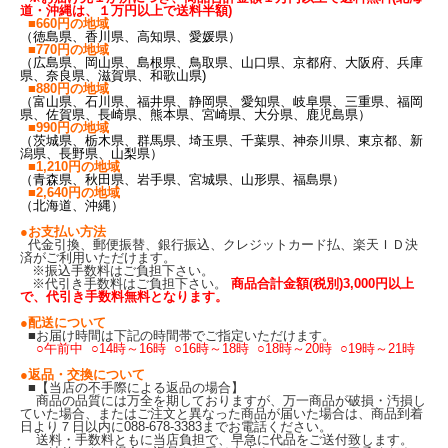
道・沖縄は、１万円以上で送料半額)
■660円の地域
（徳島県、香川県、高知県、愛媛県）
■770円の地域
（広島県、岡山県、島根県、鳥取県、山口県、京都府、大阪府、兵庫
県、奈良県、滋賀県、和歌山県)
■880円の地域
（富山県、石川県、福井県、静岡県、愛知県、岐阜県、三重県、福岡
県、佐賀県、長崎県、熊本県、宮崎県、大分県、鹿児島県）
■990円の地域
（茨城県、栃木県、群馬県、埼玉県、千葉県、神奈川県、東京都、新
潟県、長野県、山梨県）
■1,210円の地域
（青森県、秋田県、岩手県、宮城県、山形県、福島県）
■2,640円の地域
（北海道、沖縄）
●お支払い方法
代金引換、郵便振替、銀行振込、クレジットカード払、楽天ＩＤ決
済がご利用いただけます。
※振込手数料はご負担下さい。
※代引き手数料はご負担下さい。
商品合計金額(税別)3,000円以上
で、代引き手数料無料となります。
●配送について
■お届け時間は下記の時間帯でご指定いただけます。
○午前中 ○14時～16時 ○16時～18時 ○18時～20時 ○19時～21時
●返品・交換について
■【当店の不手際による返品の場合】
商品の品質には万全を期しておりますが、万一商品が破損・汚損し
ていた場合、またはご注文と異なった商品が届いた場合は、商品到着
日より７日以内に088-678-3383までお電話ください。
送料・手数料ともに当店負担で、早急に代品をご送付致します。