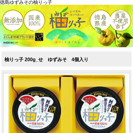
徳島ゆずみその柚りっ子
柚りっ子 200g_せ ゆずみそ 4個入り