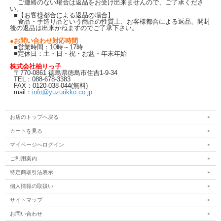
ご連絡のない場合は返品をお受け出来ませんので、ご了承くださ
い。
■【お客様都合による返品の場合】
食品・手造り品という商品の性質上、お客様都合による返品、開封
後の返品は出来かねますのでご了承下さい。
●お問い合わせ対応時間
■営業時間：10時～17時
■定休日：土・日・祝・お盆・年末年始
株式会社柚りっ子
〒770-0861 徳島県徳島市住吉1-9-34
TEL：088-678-3383
FAX：0120-038-044(無料)
mail：
info@yuzurikko.co.jp
お店のトップへ戻る
カートを見る
マイページへログイン
ご利用案内
特定商取引法表示
個人情報の取扱い
サイトマップ
お問い合わせ