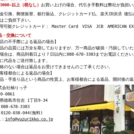
3000-以上（税なし）
お買い上げの場合、代引き手数料は弊社が負担い
金引換、郵便振替、銀行振込、クレジットカード払、楽天ID決済 後
はご負担下さい。
用可能クレジットカード： Master Card VISA JCB AMERICAN 
品・交換について
店の不手際による返品の場合】
品の品質には万全を期しておりますが、万一商品が破損・汚損していた
場合は、商品到着日より７日以内に088-678-3383までお電話くだ
に代品をご送付致します。
絡のない場合は返品をお受けできませんのご了承ください。
客様都合による返品の場合】
品・手造り品という商品の性質上、お客様都合による返品、開封後の返
式会社柚りっ子
0-0861
県徳島市住吉 1丁目9-34
:088-678-3383
:0120-038-044(無料)
l：
info@yuzurikko.co.jp