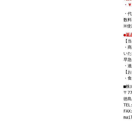
・￥
・代
数料
※使
●返
【当
・商
いた
早急
・連
【お
・食
■株
〒77
徳島
TEL
FAX
mai