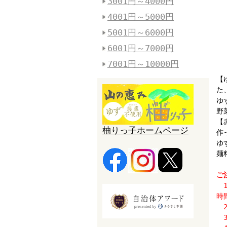
3001円～4000円
4001円～5000円
5001円～6000円
6001円～7000円
7001円～10000円
【
た
ゆ
野
【
柚りっ子ホームページ
作
ゆ
麺
ご
1
時
2
3