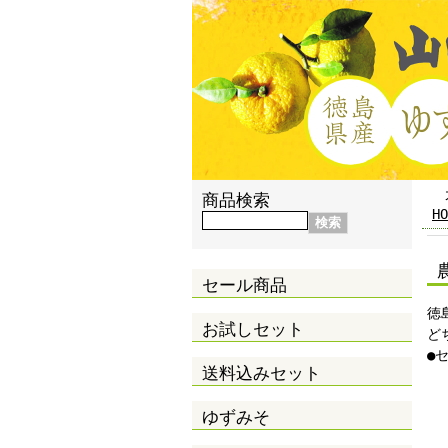
商品検索
HO
セール商品
徳
お試しセット
ど
●
送料込みセット
ゆずみそ