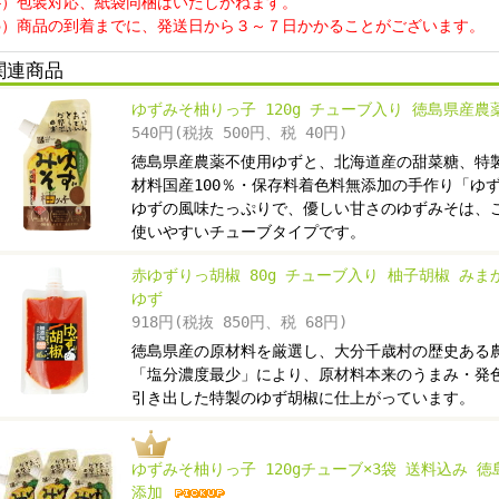
）包装対応、紙袋同梱はいたしかねます。
）商品の到着までに、発送日から３～７日かかることがございます。
関連商品
ゆずみそ柚りっ子 120g チューブ入り 徳島県産農
540円(税抜 500円、税 40円)
徳島県産農薬不使用ゆずと、北海道産の甜菜糖、特
材料国産100％・保存料着色料無添加の手作り「ゆ
ゆずの風味たっぷりで、優しい甘さのゆずみそは、
使いやすいチューブタイプです。
赤ゆずりっ胡椒 80g チューブ入り 柚子胡椒 み
ゆず
918円(税抜 850円、税 68円)
徳島県産の原材料を厳選し、大分千歳村の歴史ある
「塩分濃度最少」により、原材料本来のうまみ・発
引き出した特製のゆず胡椒に仕上がっています。
ゆずみそ柚りっ子 120gチューブ×3袋 送料込み 
添加