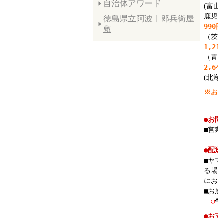
自治体アワード
(富
鹿児
徳島県立阿波十郎兵衛屋
99
敷
（茨
1,
（青
2,
(北
※お
●お
■営
●配
■ヤ
る場
にお
■お
○
●お