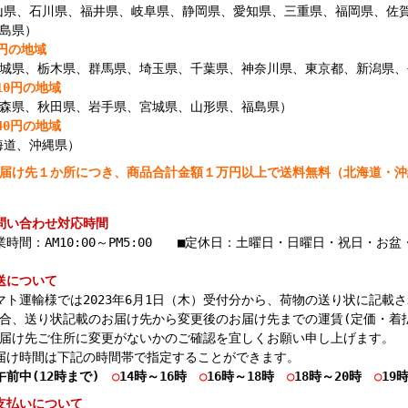
山県、石川県、福井県、岐阜県、静岡県、愛知県、三重県、福岡県、佐
島県）
0円の地域
城県、栃木県、群馬県、埼玉県、千葉県、神奈川県、東京都、新潟県、
210円の地域
森県、秋田県、岩手県、宮城県、山形県、福島県）
640円の地域
海道、沖縄県）
届け先１か所につき、商品合計金額１万円以上で送料無料（北海道・沖
問い合わせ対応時間
業時間：AM10:00～PM5:00 ■定休日：土曜日・日曜日・祝日・お
送について
マト運輸様では2023年6月1日（木）受付分から、荷物の送り状に記載
合、送り状記載のお届け先から変更後のお届け先までの運賃(定価・着
届け先ご住所に変更がないかのご確認を宜しくお願い申し上げます。
届け時間は下記の時間帯で指定することができます。
午前中(12時まで)
○
14時～16時
○
16時～18時
○
18時
～20時
○
19
支払いについて