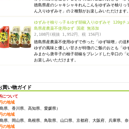
徳島県産のシャキシャキれんこんをゆずみそ柚りっ
ん入りゆずみそ」の２種類がお楽しみいただけます
ゆずみそ柚りっ子＆ゆず胡椒入りゆずみそ 120gチュ
島県産農薬不使用ゆず 国産 無添加
2,108円(税抜 1,952円、税 156円)
徳島県産農薬不使用ゆずで作った「ゆず味噌」の送
ゆずの風味と優しい甘さが特徴のご飯のおとも「ゆ
みまから唐辛子の柚子胡椒をブレンドした辛口の「
お楽しみいただけます。
買い物ガイド
料について
0円の地域
島県、香川県、高知県、愛媛県）
0円の地域
島県、岡山県、島根県、鳥取県、山口県、京都府、大阪府、兵庫県、奈
0円の地域