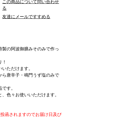
この商品について問い合わせ
る
友達にメールですすめる
特製の阿波御膳みそのみで作っ
。
り！
いいただけます。
から唐辛子・鳴門うず塩のみで
品です。
と、色々お使いいただけます。
投函されますのでお届け日及び