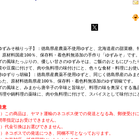
ゆずみそ柚りっ子】：徳島県産農薬不使用ゆずと、北海道産の甜菜糖、
、原材料国産100％、保存料・着色料無添加の手作り「ゆずみそ」です
ずの風味たっぷりの、優しい甘さのゆずみそは、ご飯のおともにぴった
菜や豆腐に付けて、肉や魚料理の味付けにと、色々な食材・料理にお使
赤ゆずりっ胡椒】：徳島県産農薬不使用ゆずと、同じく徳島県産のみま
った、原材料徳島県産100％、保存料・着色料無添加のゆず胡椒です。
ずの風味と、みまから唐辛子の辛味と旨味が、料理の味を奥深くする逸
料理や鍋料理の薬味に、肉や魚料理に付けて、スパイスとして味付けに
注意
）この商品は、ヤマト運輸のネコポス便での発送となる為、郵便受けに
間帯指定はお受けできません。
）代金引換はお選びできません。
）ネコポスでの発送につき、同梱不可となっております。