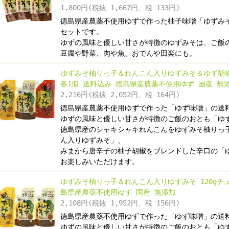
1,800円(税抜 1,667円、税 133円)
徳島県産農薬不使用ゆずで作った柚子味噌「ゆずみ
セットです。
ゆずの風味と優しい甘さが特徴のゆずみそは、ご飯
豆腐や野菜、肉や魚、おでんや田楽にも。
ゆずみそ柚りっ子＆れんこん入りゆずみそ＆ゆず胡椒
各1個 送料込み 徳島県産農薬不使用ゆず 国産 無
2,216円(税抜 2,052円、税 164円)
徳島県産農薬不使用ゆずで作った「ゆず味噌」の送
ゆずの風味と優しい甘さが特徴のご飯のおとも「ゆ
徳島県産のシャキシャキれんこんをゆずみそ柚りっ
ん入りゆずみそ」、
みまから唐辛子の柚子胡椒をブレンドした辛口の「
お楽しみいただけます。
ゆずみそ柚りっ子＆れんこん入りゆずみそ 120gチュ
島県産農薬不使用ゆず 国産 無添加
2,108円(税抜 1,952円、税 156円)
徳島県産農薬不使用ゆずで作った「ゆず味噌」の送
ゆずの風味と優しい甘さが特徴のご飯のおとも「ゆ