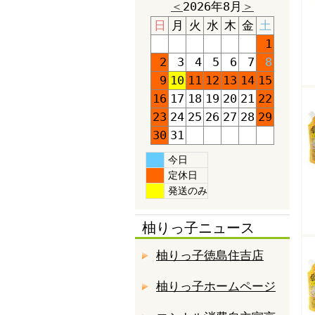
＜
2026年8月
＞
日
月
火
水
木
金
土
1
2
3
4
5
6
7
8
9
10
11
12
13
14
15
16
17
18
19
20
21
22
23
24
25
26
27
28
29
30
31
今日
定休日
発送のみ
柚りっ子ニュース
柚りっ子徳島住吉店
柚りっ子ホームページ