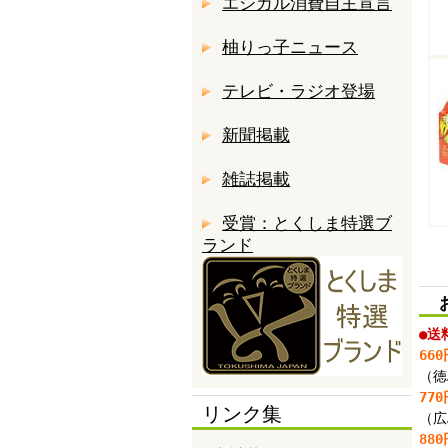
エシカル消費自主宣言
柚りっ子ニュース
テレビ・ラジオ登場
新聞掲載
雑誌掲載
受賞：とくしま特選ブ
ランド
お
●送
66
（徳
77
リンク集
（広
88