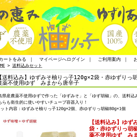
カートをみる
｜
マイページへログイン
｜
ご利用案内
｜
ME
>
送料込みセット
【送料込み】ゆずみそ柚りっ子120g×2袋・赤ゆずりっ胡
農薬不使用ゆず みまから唐辛子
島県産農薬不使用ゆずで作った「ゆずみそ」と「ゆず胡椒」の、送料込
ちらも衛生的に使いやすいチューブ容器入り！
セット内容：ゆずみそ柚りっ子120g×2個、赤ゆずりっ胡椒80g×1個
【送料込み】ゆずみ
袋・赤ゆずりっ胡椒
薬不使用ゆず み