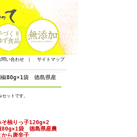
お問い合わせ
｜
サイトマップ
椒80g×1袋 徳島県産
みセットです。
そ柚りっ子120g×2
80g×1袋 徳島県産農
まから唐辛子